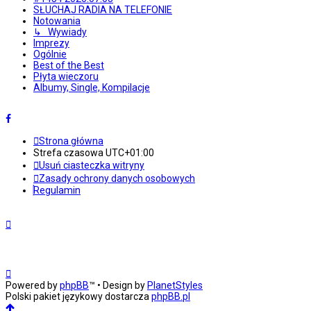
SŁUCHAJ RADIA NA TELEFONIE
Notowania
↳ Wywiady
Imprezy
Ogólnie
Best of the Best
Płyta wieczoru
Albumy, Single, Kompilacje
Strona główna
Strefa czasowa
UTC+01:00
Usuń ciasteczka witryny
Zasady ochrony danych osobowych
Regulamin
Powered by
phpBB
™
• Design by
PlanetStyles
Polski pakiet językowy dostarcza
phpBB.pl