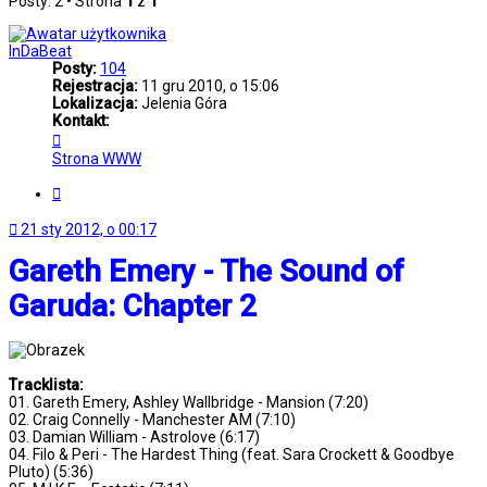
Posty: 2 • Strona
1
z
1
InDaBeat
Posty:
104
Rejestracja:
11 gru 2010, o 15:06
Lokalizacja:
Jelenia Góra
Kontakt:
Skontaktuj
się
Strona WWW
z
InDaBeat
Cytuj
21 sty 2012, o 00:17
Gareth Emery - The Sound of
Garuda: Chapter 2
Tracklista:
01. Gareth Emery, Ashley Wallbridge - Mansion (7:20)
02. Craig Connelly - Manchester AM (7:10)
03. Damian William - Astrolove (6:17)
04. Filo & Peri - The Hardest Thing (feat. Sara Crockett & Goodbye
Pluto) (5:36)