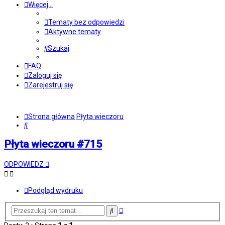
Więcej…
Tematy bez odpowiedzi
Aktywne tematy
Szukaj
FAQ
Zaloguj się
Zarejestruj się
Strona główna
Płyta wieczoru
Szukaj
Płyta wieczoru #715
ODPOWIEDZ
Podgląd wydruku
Wyszukiwanie
Szukaj
zaawansowane