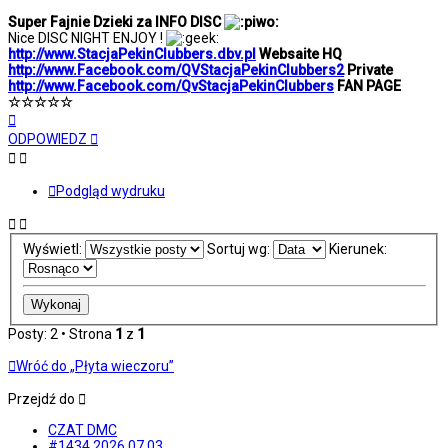
Super Fajnie Dzieki za INFO DISC
Nice DISC NIGHT ENJOY !
http://www.StacjaPekinClubbers.dbv.pl
Websaite HQ
http://www.Facebook.com/QVStacjaPekinClubbers2
Private
http://www.Facebook.com/QvStacjaPekinClubbers
FAN PAGE
☆☆☆☆☆
Na
górę
ODPOWIEDZ
Podgląd wydruku
Wyświetl:
Sortuj wg:
Kierunek:
Posty: 2 • Strona
1
z
1
Wróć do „Płyta wieczoru”
Przejdź do
CZAT DMC
#1434 2026.07.03