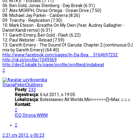
05. M.I.K.E. - Ecstatic (7:11)
06. Ben Gold, Jonas Stenberg - Day Break (6:31)
07. Alex MORPH, Chriss Ortega - Ocean Drive (7:50)
08. Michael Jay Parker - Canberra (8:26)
09. Triarchy - Replication (7:30)
10. Mark Eteson - Breathe On My Own (feat. Audrey Gallagher -
Daniel Kandi remix) (6:31)
11. Gareth Emery, Ben Gold - Flash (6:22)
12. Paul Webster - Reload (7:59)
13. Gareth Emery - The Sound Of Garuda: Chapter 2 (continuous DJ
mix by Gareth Emery) (64:40)
http://www.facebook.com/pages/In-Da-Bea ... 3164697232
http://nk.pl/profile/1049369
http://dev2.lokalik.tv/page/profile/profileid/indabeat
Na
górę
StacjaPekinClubbers
Posty:
233
Rejestracja:
6 lut 2011, o 19:05
Lokalizacja:
Bolesławiec All Worlds Min======[]=Max ♫♫♫
Kontakt:
Skontaktuj
się
ICQ
Strona WWW
z
StacjaPekinClubbers
Cytuj
21 sty 2012, o 00:23