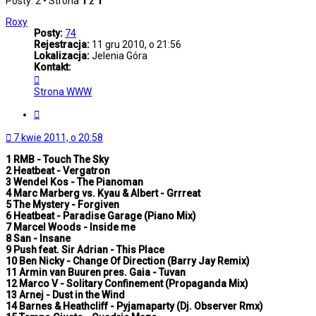
Posty: 2 • Strona
1
z
1
Roxy
Posty:
74
Rejestracja:
11 gru 2010, o 21:56
Lokalizacja:
Jelenia Góra
Kontakt:
Skontaktuj
się
Strona WWW
z
Roxy
Cytuj
7 kwie 2011, o 20:58
1 RMB - Touch The Sky
2 Heatbeat - Vergatron
3 Wendel Kos - The Pianoman
4 Marc Marberg vs. Kyau & Albert - Grrreat
5 The Mystery - Forgiven
6 Heatbeat - Paradise Garage (Piano Mix)
7 Marcel Woods - Inside me
8 San - Insane
9 Push feat. Sir Adrian - This Place
10 Ben Nicky - Change Of Direction (Barry Jay Remix)
11 Armin van Buuren pres. Gaia - Tuvan
12 Marco V - Solitary Confinement (Propaganda Mix)
13 Arnej - Dust in the Wind
14 Barnes & Heathcliff - Pyjamaparty (Dj. Observer Rmx)