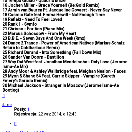
15 Tempo Giusto - Quadric Maze
16 Jochen Miller - Brace Yourself (Be:Gold Remix)
17 Armin van Buuren Ft. Jacqueline Govaert - Never Say Never
18 Cosmic Gate feat. Emma Hewitt - Not Enough Time
19 Reflekt - Need To Feel Loved
20 Rank 1 - Symfo
21 Chrisso - For Ann (Piano Mix)
22 Marcus Schossow - From My Heart
23 B.B.E. - Seven Days And One Week (Rmx)
24 Dance 2 Trance - Power of American Natives (Markus Schulz
Return to Coldharbour Remix)
25 Richard Durand - Into Something (Fall Down Mix)
26 Sander Van Doorn - Bastillon
27 Way Out West feat. Jonathan Mendelsohn - Only Love (Jerome
Isma-Ae Mix)
28 Andy Moor & Ashley Wallbridge feat. Meighan Nealon - Faces
29 Myon & Shane 54 Feat. Carrie Skipper - Vampire (Gareth
Emery's Garuda Remix)
30 Michael Jackson - Stranger In Moscow (Jerome Isma-Ae
Bootleg)
Na
górę
ibree
Posty:
1
Rejestracja:
22 wrz 2014, o 12:43
Cytuj