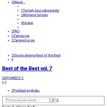
Więcej…
Tematy bez odpowiedzi
Aktywne tematy
Szukaj
FAQ
Zaloguj się
Zarejestruj się
Strona główna
Best of the Best
Szukaj
Best of the Best vol. 7
ODPOWIEDZ
Podgląd wydruku
Wyszukiwanie
Szukaj
zaawansowane