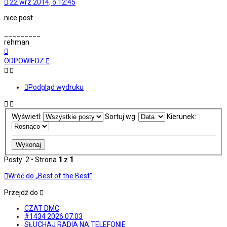
22 wrz 2014, o 12:45
nice post
_________
rehman
Na
górę
ODPOWIEDZ
Podgląd wydruku
Wyświetl:
Sortuj wg:
Kierunek:
Posty: 2 • Strona
1
z
1
Wróć do „Best of the Best”
Przejdź do
CZAT DMC
#1434 2026.07.03
SŁUCHAJ RADIA NA TELEFONIE