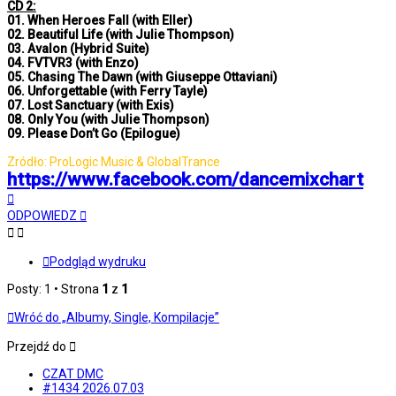
CD 2:
01. When Heroes Fall (with Eller)
02. Beautiful Life (with Julie Thompson)
03. Avalon (Hybrid Suite)
04. FVTVR3 (with Enzo)
05. Chasing The Dawn (with Giuseppe Ottaviani)
06. Unforgettable (with Ferry Tayle)
07. Lost Sanctuary (with Exis)
08. Only You (with Julie Thompson)
09. Please Don’t Go (Epilogue)
Zródło: ProLogic Music & GlobalTrance
https://www.facebook.com/dancemixchart
Na
górę
ODPOWIEDZ
Podgląd wydruku
Posty: 1 • Strona
1
z
1
Wróć do „Albumy, Single, Kompilacje”
Przejdź do
CZAT DMC
#1434 2026.07.03