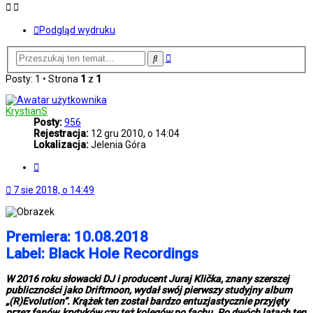
Podgląd wydruku
Wyszukiwanie
Szukaj
zaawansowane
Posty: 1 • Strona
1
z
1
KrystianS
Posty:
956
Rejestracja:
12 gru 2010, o 14:04
Lokalizacja:
Jelenia Góra
Cytuj
7 sie 2018, o 14:49
Premiera: 10.08.2018
Label: Black Hole Recordings
W 2016 roku słowacki DJ i producent Juraj Klička, znany szerszej
publiczności jako Driftmoon, wydał swój pierwszy studyjny album
„(R)Evolution”. Krążek ten został bardzo entuzjastycznie przyjęty
przez fanów, krytyków czy też kolegów po fachu. Po dwóch latach ten