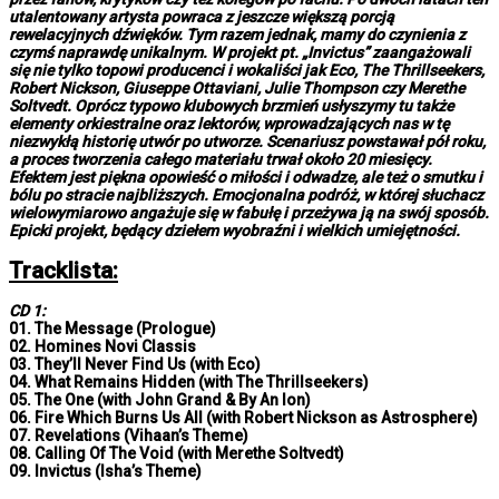
utalentowany artysta powraca z jeszcze większą porcją
rewelacyjnych dźwięków. Tym razem jednak, mamy do czynienia z
czymś naprawdę unikalnym. W projekt pt. „Invictus” zaangażowali
się nie tylko topowi producenci i wokaliści jak Eco, The Thrillseekers,
Robert Nickson, Giuseppe Ottaviani, Julie Thompson czy Merethe
Soltvedt. Oprócz typowo klubowych brzmień usłyszymy tu także
elementy orkiestralne oraz lektorów, wprowadzających nas w tę
niezwykłą historię utwór po utworze. Scenariusz powstawał pół roku,
a proces tworzenia całego materiału trwał około 20 miesięcy.
Efektem jest piękna opowieść o miłości i odwadze, ale też o smutku i
bólu po stracie najbliższych. Emocjonalna podróż, w której słuchacz
wielowymiarowo angażuje się w fabułę i przeżywa ją na swój sposób.
Epicki projekt, będący dziełem wyobraźni i wielkich umiejętności.
Tracklista:
CD 1:
01. The Message (Prologue)
02. Homines Novi Classis
03. They’ll Never Find Us (with Eco)
04. What Remains Hidden (with The Thrillseekers)
05. The One (with John Grand & By An Ion)
06. Fire Which Burns Us All (with Robert Nickson as Astrosphere)
07. Revelations (Vihaan’s Theme)
08. Calling Of The Void (with Merethe Soltvedt)
09. Invictus (Isha’s Theme)