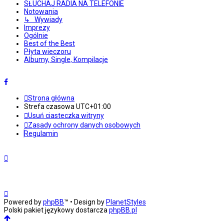
SŁUCHAJ RADIA NA TELEFONIE
Notowania
↳ Wywiady
Imprezy
Ogólnie
Best of the Best
Płyta wieczoru
Albumy, Single, Kompilacje
Strona główna
Strefa czasowa
UTC+01:00
Usuń ciasteczka witryny
Zasady ochrony danych osobowych
Regulamin
Powered by
phpBB
™
• Design by
PlanetStyles
Polski pakiet językowy dostarcza
phpBB.pl