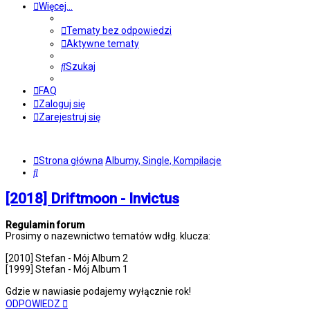
Więcej…
Tematy bez odpowiedzi
Aktywne tematy
Szukaj
FAQ
Zaloguj się
Zarejestruj się
Strona główna
Albumy, Single, Kompilacje
Szukaj
[2018] Driftmoon - Invictus
Regulamin forum
Prosimy o nazewnictwo tematów wdłg. klucza:
[2010] Stefan - Mój Album 2
[1999] Stefan - Mój Album 1
Gdzie w nawiasie podajemy wyłącznie rok!
ODPOWIEDZ