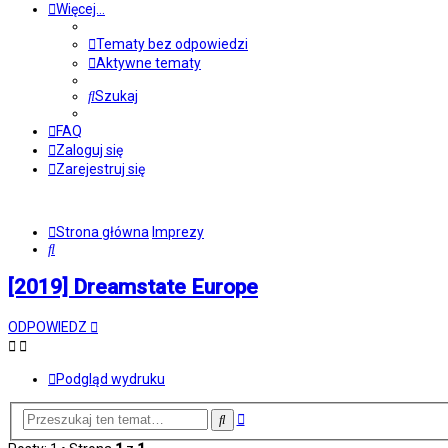
Więcej…
Tematy bez odpowiedzi
Aktywne tematy
Szukaj
FAQ
Zaloguj się
Zarejestruj się
Strona główna
Imprezy
Szukaj
[2019] Dreamstate Europe
ODPOWIEDZ
Podgląd wydruku
Wyszukiwanie
Szukaj
zaawansowane