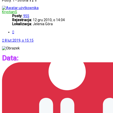
Posty: 1 • Strona
1
z
1
KrystianS
Posty:
955
Rejestracja:
12 gru 2010, o 14:04
Lokalizacja:
Jelenia Góra
Cytuj
8 lut 2019, o 15:15
Data: