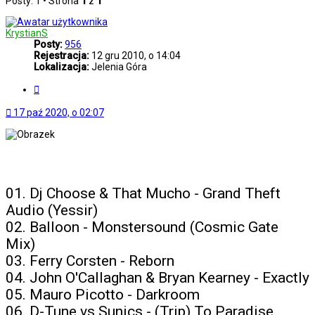
Posty: 1 • Strona
1
z
1
KrystianS
Posty:
956
Rejestracja:
12 gru 2010, o 14:04
Lokalizacja:
Jelenia Góra
Cytuj
17 paź 2020, o 02:07
...: Best Of The Best Vol. 20 :...
01. Dj Choose & That Mucho - Grand Theft
Audio (Yessir)
02. Balloon - Monstersound (Cosmic Gate
Mix)
03. Ferry Corsten - Reborn
04. John O'Callaghan & Bryan Kearney - Exactly
05. Mauro Picotto - Darkroom
06. D-Tune vs Sunics - (Trip) To Paradise