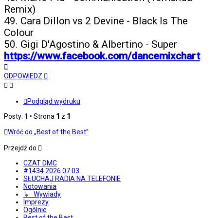
Remix)
49. Cara Dillon vs 2 Devine - Black Is The
Colour
50. Gigi D'Agostino & Albertino - Super
https://www.facebook.com/dancemixchart
Na
górę
ODPOWIEDZ
Podgląd wydruku
Posty: 1 • Strona
1
z
1
Wróć do „Best of the Best”
Przejdź do
CZAT DMC
#1434 2026.07.03
SŁUCHAJ RADIA NA TELEFONIE
Notowania
↳ Wywiady
Imprezy
Ogólnie
Best of the Best