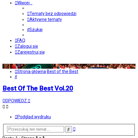
Więcej…
Tematy bez odpowiedzi
Aktywne tematy
Szukaj
FAQ
Zaloguj się
Zarejestruj się
Strona główna
Best of the Best
Szukaj
Best Of The Best Vol.20
ODPOWIEDZ
Podgląd wydruku
Wyszukiwanie
Szukaj
zaawansowane