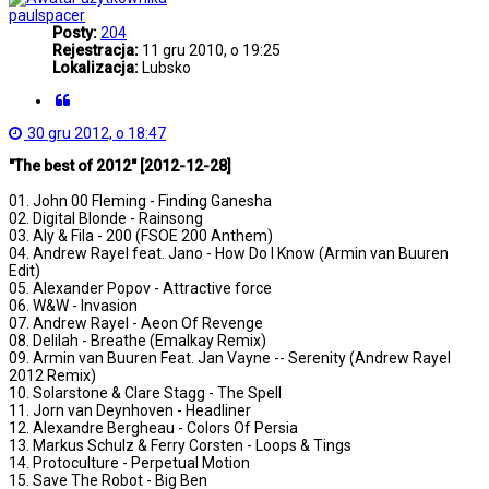
paulspacer
Posty:
204
Rejestracja:
11 gru 2010, o 19:25
Lokalizacja:
Lubsko
Cytuj
30 gru 2012, o 18:47
"The best of 2012" [2012-12-28]
01. John 00 Fleming - Finding Ganesha
02. Digital Blonde - Rainsong
03. Aly & Fila - 200 (FSOE 200 Anthem)
04. Andrew Rayel feat. Jano - How Do I Know (Armin van Buuren
Edit)
05. Alexander Popov - Attractive force
06. W&W - Invasion
07. Andrew Rayel - Aeon Of Revenge
08. Delilah - Breathe (Emalkay Remix)
09. Armin van Buuren Feat. Jan Vayne -- Serenity (Andrew Rayel
2012 Remix)
10. Solarstone & Clare Stagg - The Spell
11. Jorn van Deynhoven - Headliner
12. Alexandre Bergheau - Colors Of Persia
13. Markus Schulz & Ferry Corsten - Loops & Tings
14. Protoculture - Perpetual Motion
15. Save The Robot - Big Ben