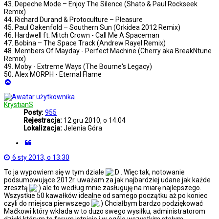
43. Depeche Mode – Enjoy The Silence (Shato & Paul Rockseek
Remix)
44. Richard Durand & Protoculture – Pleasure
45. Paul Oakenfold – Southern Sun (Orkidea 2012 Remix)
46. Hardwell ft. Mitch Crown - Call Me A Spaceman
47. Bobina – The Space Track (Andrew Rayel Remix)
48. Members Of Mayday - Perfect Machine (Cherry aka BreakNtune
Remix)
49. Moby - Extreme Ways (The Bourne's Legacy)
50. Alex MORPH - Eternal Flame
Na
górę
KrystianS
Posty:
955
Rejestracja:
12 gru 2010, o 14:04
Lokalizacja:
Jelenia Góra
Cytuj
6 sty 2013, o 13:30
To ja wypowiem się w tym dziale
. Więc tak, notowanie
podsumowujące 2012r. uważam za jak najbardziej udane jak każde
zresztą
ale to według mnie zasługuję na miarę najlepszego.
Wszystkie 50 kawałków idealne od samego początku aż po koniec
czyli do miejsca pierwszego
Chciałbym bardzo podziękować
Maćkowi który wkłada w to dużo swego wysiłku, administratorom