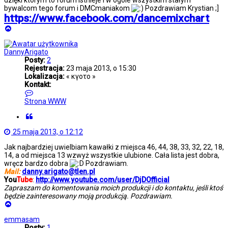
dzięki którym to forum istnieje i w ogóle wszystkim stałym
bywalcom tego forum i DMCmaniakom
Pozdrawiam Krystian ;]
https://www.facebook.com/dancemixchart
Na
górę
DannyArigato
Posty:
2
Rejestracja:
23 maja 2013, o 15:30
Lokalizacja:
« κγοτο »
Kontakt:
Skontaktuj
się
Strona WWW
z
Cytuj
DannyArigato
25 maja 2013, o 12:12
Jak najbardziej uwielbiam kawałki z miejsca 46, 44, 38, 33, 32, 22, 18,
14, a od miejsca 13 wzwyż wszystkie ulubione. Cała lista jest dobra,
wręcz bardzo dobra
Pozdrawiam.
Mail:
danny.arigato@tlen.pl
You
Tube
:
http://www.youtube.com/user/DjDOfficial
Zapraszam do komentowania moich produkcji i do kontaktu, jeśli ktoś
będzie zainteresowany moją produkcją. Pozdrawiam.
Na
górę
emmasam
Posty:
1