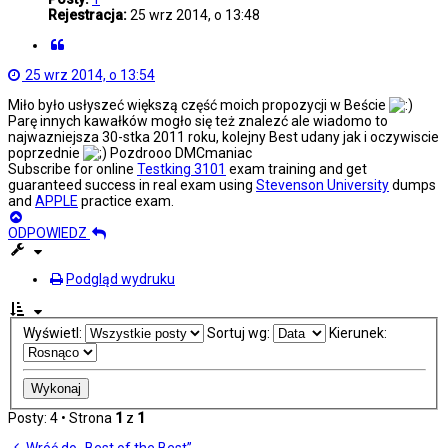
Rejestracja:
25 wrz 2014, o 13:48
Cytuj
25 wrz 2014, o 13:54
Miło było usłyszeć większą część moich propozycji w Beście
Parę innych kawałków mogło się też znalezć ale wiadomo to
najwazniejsza 30-stka 2011 roku, kolejny Best udany jak i oczywiscie
poprzednie
Pozdrooo DMCmaniac
Subscribe for online
Testking 3101
exam training and get
guaranteed success in real exam using
Stevenson University
dumps
and
APPLE
practice exam.
Na
górę
ODPOWIEDZ
Podgląd wydruku
Wyświetl:
Sortuj wg:
Kierunek:
Posty: 4 • Strona
1
z
1