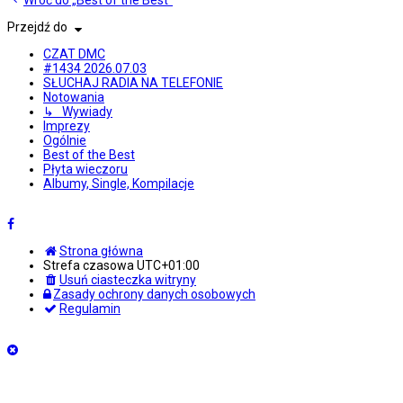
Wróć do „Best of the Best”
Przejdź do
CZAT DMC
#1434 2026.07.03
SŁUCHAJ RADIA NA TELEFONIE
Notowania
↳ Wywiady
Imprezy
Ogólnie
Best of the Best
Płyta wieczoru
Albumy, Single, Kompilacje
Strona główna
Strefa czasowa
UTC+01:00
Usuń ciasteczka witryny
Zasady ochrony danych osobowych
Regulamin