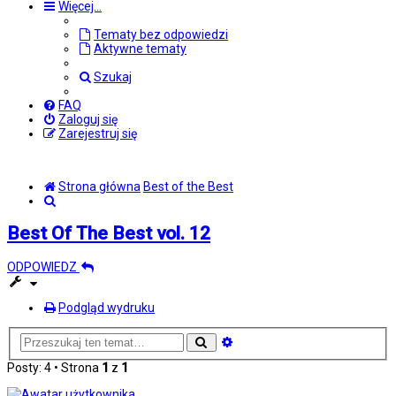
Więcej…
Tematy bez odpowiedzi
Aktywne tematy
Szukaj
FAQ
Zaloguj się
Zarejestruj się
Strona główna
Best of the Best
Szukaj
Best Of The Best vol. 12
ODPOWIEDZ
Podgląd wydruku
Wyszukiwanie
Szukaj
zaawansowane
Posty: 4 • Strona
1
z
1