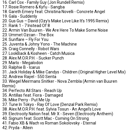
16. Carl Cox - Family Guy (Jon Rundell Remix)
17. Rosie Romero & Kyfu - Sangba
18. Gareth Emery feat. Christina Novelli - Concrete Angel
19. Gala - Suddenly
20. Gus Gus – David (Ozy’s Make Love Like It’s 1995 Remix)
21. Rank 1 - 7 Instead Of 8
22. Armin Van Buuren - We Are Here To Make Some Noise
23. Ummet Ozcan - The Box
24. Sunflare – Fly For You
25. Juventa & Johny Yono - The Machine
26. Craig Connelly - Robot Wars
27. LookBack & Kosheen - Catch Musica
28. Alex M.O.R.P.H. - Sucker Punch
29. Marlo - Megalodon
30. Ralphie B - Icarus
31. Jack Holiday & Mike Candys - Children (Original Higher Level Mix)
32. Andrew Rayel - 550 Senta
33. Wiegel Meirmans Snitker - Nova Zembla (Armin van Buuren
Remix)
34. Perfecto All Stars - Reach Up
35. Antillas feat. Fiora - Damaged
36. Mike Perry - Put Me Up
37. Tune In Tokyo - Ray Of Love (Denzal Park Remix)
38. Alex M.O.R.P.H. feat. Sylvia Tosun - An Angel's Love
39. Electrocity Nation feat. Mr X - Seven (Electrocity Anthem)
40. Signum feat. Scott Mac - Coming On Strong
41. Fabio XB & Wach vs Roman Sokolovsky - Eternal
42. Pryda - Allein