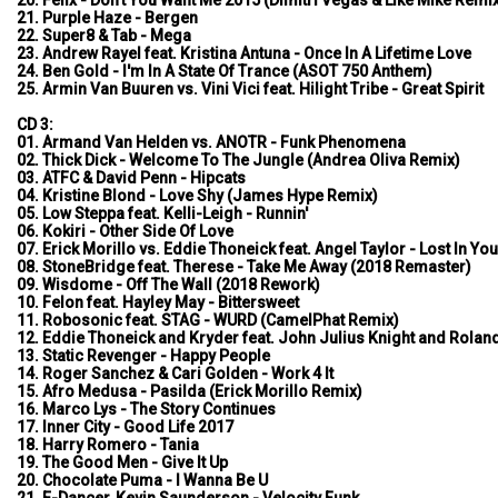
21. Purple Haze - Bergen
22. Super8 & Tab - Mega
23. Andrew Rayel feat. Kristina Antuna - Once In A Lifetime Love
24. Ben Gold - I'm In A State Of Trance (ASOT 750 Anthem)
25. Armin Van Buuren vs. Vini Vici feat. Hilight Tribe - Great Spirit
CD 3:
01. Armand Van Helden vs. ANOTR - Funk Phenomena
02. Thick Dick - Welcome To The Jungle (Andrea Oliva Remix)
03. ATFC & David Penn - Hipcats
04. Kristine Blond - Love Shy (James Hype Remix)
05. Low Steppa feat. Kelli-Leigh - Runnin'
06. Kokiri - Other Side Of Love
07. Erick Morillo vs. Eddie Thoneick feat. Angel Taylor - Lost In You
08. StoneBridge feat. Therese - Take Me Away (2018 Remaster)
09. Wisdome - Off The Wall (2018 Rework)
10. Felon feat. Hayley May - Bittersweet
11. Robosonic feat. STAG - WURD (CamelPhat Remix)
12. Eddie Thoneick and Kryder feat. John Julius Knight and Rolan
13. Static Revenger - Happy People
14. Roger Sanchez & Cari Golden - Work 4 It
15. Afro Medusa - Pasilda (Erick Morillo Remix)
16. Marco Lys - The Story Continues
17. Inner City - Good Life 2017
18. Harry Romero - Tania
19. The Good Men - Give It Up
20. Chocolate Puma - I Wanna Be U
21. E-Dancer, Kevin Saunderson - Velocity Funk