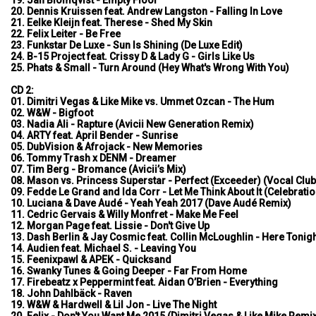
20. Dennis Kruissen feat. Andrew Langston - Falling In Love
21. Eelke Kleijn feat. Therese - Shed My Skin
22. Felix Leiter - Be Free
23. Funkstar De Luxe - Sun Is Shining (De Luxe Edit)
24. B-15 Project feat. Crissy D & Lady G - Girls Like Us
25. Phats & Small - Turn Around (Hey What's Wrong With You)
CD 2:
01. Dimitri Vegas & Like Mike vs. Ummet Ozcan - The Hum
02. W&W - Bigfoot
03. Nadia Ali - Rapture (Avicii New Generation Remix)
04. ARTY feat. April Bender - Sunrise
05. DubVision & Afrojack - New Memories
06. Tommy Trash x DENM - Dreamer
07. Tim Berg - Bromance (Avicii’s Mix)
08. Mason vs. Princess Superstar - Perfect (Exceeder) (Vocal Club
09. Fedde Le Grand and Ida Corr - Let Me Think About It (Celebratio
10. Luciana & Dave Audé - Yeah Yeah 2017 (Dave Audé Remix)
11. Cedric Gervais & Willy Monfret - Make Me Feel
12. Morgan Page feat. Lissie - Don't Give Up
13. Dash Berlin & Jay Cosmic feat. Collin McLoughlin - Here Tonig
14. Audien feat. Michael S. - Leaving You
15. Feenixpawl & APEK - Quicksand
16. Swanky Tunes & Going Deeper - Far From Home
17. Firebeatz x Peppermint feat. Aidan O’Brien - Everything
18. John Dahlbäck - Raven
19. W&W & Hardwell & Lil Jon - Live The Night
20. Felix - Don't You Want Me 2015 (Dimitri Vegas & Like Mike Remi