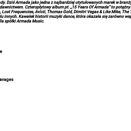
kady. Dziś Armada jako jedna z najbardziej utytułowanych marek w branży
awnictwem. Czteropłytowy album pt. „15 Years Of Armada” to potężny z
ost Frequencies, Avicii, Thomas Gold, Dimitri Vegas & Like Mike, The T
wielu innych. Kawałek historii muzyki dance, która okazała się zarówno 
dla spółki Armada Music.
ke
Savages