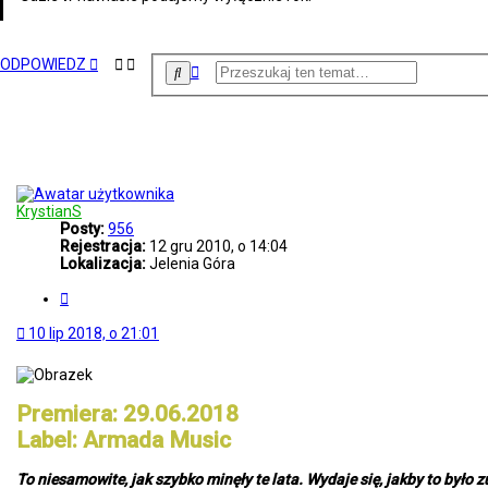
ODPOWIEDZ
W
S
y
z
s
u
k
z
a
u
j
k
i
w
a
KrystianS
n
Posty:
956
i
Rejestracja:
12 gru 2010, o 14:04
e
Lokalizacja:
Jelenia Góra
z
C
a
y
a
t
w
10 lip 2018, o 21:01
u
a
j
n
s
o
Premiera: 29.06.2018
w
a
Label: Armada Music
n
e
To niesamowite, jak szybko minęły te lata. Wydaje się, jakby to było