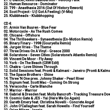
22. Human Resource - Dominator
23. T99 - Anasthasia 2016 (Out Of History Rework)
24. Scot Project - U (I Got A Feeling) (V-Mix)
25. Klubbheads - Klubbhopping
CD 4:
01. Armin Van Buuren - Blue Fear
02. Motorcycle - As The Rush Comes
03. Chicane - Offshore
04. The Thrillseekers - Synaesthesia (En-Motion Remix)
05. Binary Finary - 1998 (Gouryella Remix)
06. Jurgen Vries - The Theme
07. Three Drives On A Vinyl - Greece 2000
08. Solarstone - Seven Cities (Solarstone's Atlantis Remix)
09. Vincent De Moor - Fly Away
10. York - On The Beach (CRW Edit)
11. Chakra - Love Shines Through
12. Solid Sessions feat. Pronti & Kalmani - Janeiro (Pronti & Kalm
13. The Space Brothers - Shine
14. Three 'N One pres. Johnny Shaker - Pearl River
15. Signum feat. Scott Mac - Coming On Strong
16. Veracocha - Carte Blanche
17. Warrior - Warrior
18. Gabriel & Dresden feat. Molly Bancroft - Tracking Treasure Do
19. Cosmic Gate & JES - Yai (Here We Go Again)
20. Gareth Emery feat. Christina Novelli - Concrete Angel
21. John O'Callaghan feat. Sarah Howells - Find Yourself
22. Orjan Nilsen - Iconic