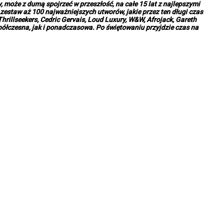
, może z dumą spojrzeć w przeszłość, na całe 15 lat z najlepszymi
estaw aż 100 najważniejszych utworów, jakie przez ten długi czas
hrillseekers, Cedric Gervais, Loud Luxury, W&W, Afrojack, Gareth
współczesna, jak i ponadczasowa. Po świętowaniu przyjdzie czas na