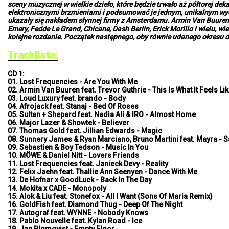
sceny muzycznej w wielkie dzieło, które będzie trwało aż półtorej de
elektronicznymi brzmieniami i podsumować je jednym, unikalnym wyd
ukazały się nakładem słynnej firmy z Amsterdamu. Armin Van Buuren, L
Emery, Fedde Le Grand, Chicane, Dash Berlin, Erick Morillo i wielu, 
kolejne rozdanie. Początek następnego, oby równie udanego okresu 
Tracklista:
CD 1:
01. Lost Frequencies - Are You With Me
02. Armin Van Buuren feat. Trevor Guthrie - This Is What It Feels Li
03. Loud Luxury feat. brando - Body
04. Afrojack feat. Stanaj - Bed Of Roses
05. Sultan + Shepard feat. Nadia Ali & IRO - Almost Home
06. Major Lazer & Showtek - Believer
07. Thomas Gold feat. Jillian Edwards - Magic
08. Sunnery James & Ryan Marciano, Bruno Martini feat. Mayra - 
09. Sebastien & Boy Tedson - Music In You
10. MÖWE & Daniel Nitt - Lovers Friends
11. Lost Frequencies feat. Janieck Devy - Reality
12. Felix Jaehn feat. Thallie Ann Seenyen - Dance With Me
13. De Hofnar x GoodLuck - Back In The Day
14. Mokita x CADE - Monopoly
15. Alok & Liu feat. Stonefox - All I Want (Sons Of Maria Remix)
16. GoldFish feat. Diamond Thug - Deep Of The Night
17. Autograf feat. WYNNE - Nobody Knows
18. Pablo Nouvelle feat. Kylan Road - Ice
19. Jan Blomqvist - Empty Floor