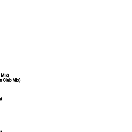
 Mix)
n Club Mix)
ht
x)