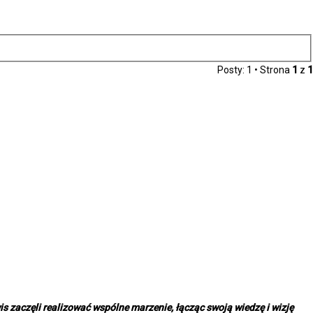
Posty: 1 • Strona
1
z
1
is zaczęli realizować wspólne marzenie, łącząc swoją wiedzę i wizję