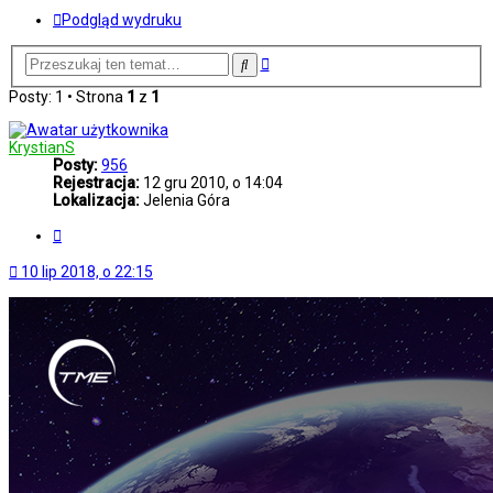
Podgląd wydruku
Wyszukiwanie
Szukaj
zaawansowane
Posty: 1 • Strona
1
z
1
KrystianS
Posty:
956
Rejestracja:
12 gru 2010, o 14:04
Lokalizacja:
Jelenia Góra
Cytuj
10 lip 2018, o 22:15