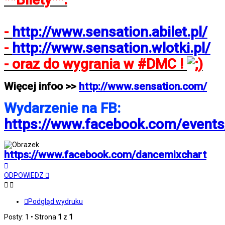
-
http://www.sensation.abilet.pl/
-
http://www.sensation.wlotki.pl/
- oraz do wygrania w #DMC !
Więcej infoo >>
http://www.sensation.com/
Wydarzenie na FB:
https://www.facebook.com/event
https://www.facebook.com/dancemixchart
Na
górę
ODPOWIEDZ
Podgląd wydruku
Posty: 1 • Strona
1
z
1