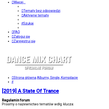
Więcej…
Tematy bez odpowiedzi
Aktywne tematy
Szukaj
FAQ
Zaloguj się
Zarejestruj się
Strona główna
Albumy, Single, Kompilacje
Szukaj
[2019] A State Of Trance
Regulamin forum
Prosimy o nazewnictwo tematów wdłg. klucza: