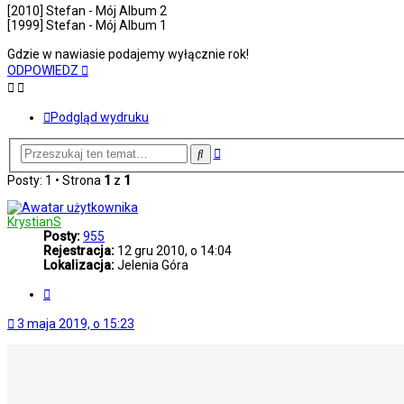
[2010] Stefan - Mój Album 2
[1999] Stefan - Mój Album 1
Gdzie w nawiasie podajemy wyłącznie rok!
ODPOWIEDZ
Podgląd wydruku
Wyszukiwanie
Szukaj
zaawansowane
Posty: 1 • Strona
1
z
1
KrystianS
Posty:
955
Rejestracja:
12 gru 2010, o 14:04
Lokalizacja:
Jelenia Góra
Cytuj
3 maja 2019, o 15:23