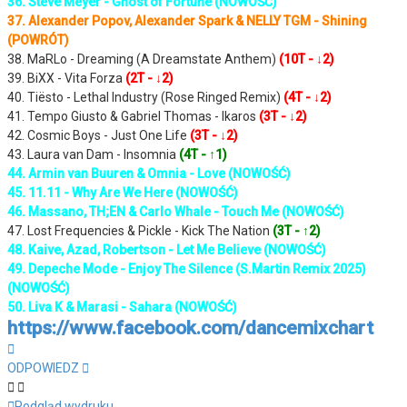
36. Steve Meyer - Ghost of Fortune (NOWOŚĆ)
37. Alexander Popov, Alexander Spark & NELLY TGM - Shining
(POWRÓT)
38. MaRLo - Dreaming (A Dreamstate Anthem)
(10T - ↓2)
39. BiXX - Vita Forza
(2T - ↓2)
40. Tiësto - Lethal Industry (Rose Ringed Remix)
(4T - ↓2)
41. Tempo Giusto & Gabriel Thomas - Ikaros
(3T - ↓2)
42. Cosmic Boys - Just One Life
(3T - ↓2)
43. Laura van Dam - Insomnia
(4T - ↑1)
44. Armin van Buuren & Omnia - Love (NOWOŚĆ)
45. 11.11 - Why Are We Here (NOWOŚĆ)
46. Massano, TH;EN & Carlo Whale - Touch Me (NOWOŚĆ)
47. Lost Frequencies & Pickle - Kick The Nation
(3T - ↑2)
48. Kaive, Azad, Robertson - Let Me Believe (NOWOŚĆ)
49. Depeche Mode - Enjoy The Silence (S.Martin Remix 2025)
(NOWOŚĆ)
50. Liva K & Marasi - Sahara (NOWOŚĆ)
https://www.facebook.com/dancemixchart
Na
górę
ODPOWIEDZ
Podgląd wydruku