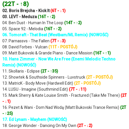
(22T - ↑8)
02. Boris Brejcha - Kick It
(6T - ↓1)
03. LEVT - Meduza
(16T - ↑2)
04. Ben Dust - Human In The Loop
(14T - ↑2)
05. Space 92 - Melodia
(16T - ↑2)
06. Tomcraft - That Beat (Westbam/ML Remix) (NOWOŚĆ)
07. Parnassvs - The Fallen
(7T - ↓3)
08. David Forbes - Vulcan
(11T - POSTÓJ)
09. Matt Bukovski & Grande Piano - Dance Mission
(16T - ↑1)
10. Hans Zimmer - Now We Are Free (Enemi Melodic Techno
Remix) (NOWOŚĆ)
11. Skollaris - Eclipse
(2T - ↑35)
12. Showtek & Southside Spinners - Luvstruck
(2T - POSTÓJ)
13. MatricK - Body Move (Hardwell Edit)
(2T - POSTÓJ)
14. LUSU - Imagine (Southmind Edit)
(7T - ↓11)
15. Mark Sherry & Kate Louise Smith - Fractured (Take Me There)
(2T
- ↓1)
16. Pezet & Wani - Dom Nad Wodą (Matt Bukovski Trance Remix)
(2T
- ↑25)
17. Ed Lynam - Mayhem (NOWOŚĆ)
18. George Wonder - Dancing On My Own
(2T - ↓2)