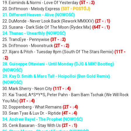
19. Eximinds & Normi - Love Of Yesterday
(5T - ↓2)
20. Driftmoon - Melody Express
(53T - POSTÓJ)
21. Different Heaven - Alive (NOWOŚĆ)
22. DuMonde - Never Look Back (Rework MMXXV)
(2T - ↓1)
23. Susana - Dark Side Of The Moon (Rydex Mix)
(64T - ↓1)
24. Thanac - Unearthly (NOWOŚĆ)
25. TrancEye - Pennywise
(3T - ↓2)
26. Driftmoon - Moonstruck
(2T - ↓2)
27. Xijaro & Pitch - Tuesday 8pm (South Of The Stars Remix)
(11T -
↓2)
28. Guiseppe Ottaviani - Until Monday (DJG & MIK! Bootleg)
(NOWOŚĆ)
29. Kay D. Smith & Marc Tall - Hoipolloi (Ben Gold Remix)
(NOWOŚĆ)
30. Mark Sherry - Neon City
(11T - ↓4)
31. Kai Tracid, A*S*Y*S, Peter Pahn - Bam Bam Tschak (We Will Rock
You Mix)
(3T - ↓4)
32. Doppenberg - What Remains
(2T - ↓4)
33. Sean Tyas & Luv Dr. - Riptide
(4T - ↓4)
34. Andrew Rayel - The Prophet (NOWOŚĆ)
35. Cenk Basaran - Stay With Us
(2T - ↓1)