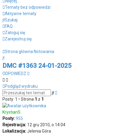
Więcej…
Tematy bez odpowiedzi
Aktywne tematy
Szukaj
FAQ
Zaloguj się
Zarejestruj się
Strona główna
Notowania
Szukaj
DMC #1363 24-01-2025
ODPOWIEDZ
Podgląd wydruku
Wyszukiwanie
Szukaj
zaawansowane
Posty: 1 • Strona
1
z
1
KrystianS
Posty:
955
Rejestracja:
12 gru 2010, o 14:04
Lokalizacja:
Jelenia Góra