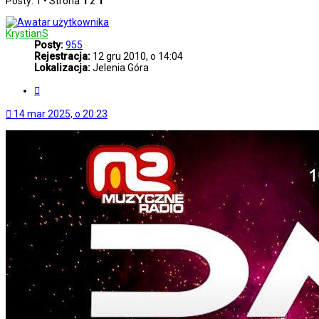
Posty: 1 • Strona
1
z
1
KrystianS
Posty:
955
Rejestracja:
12 gru 2010, o 14:04
Lokalizacja:
Jelenia Góra
Cytuj
14 mar 2025, o 20:23