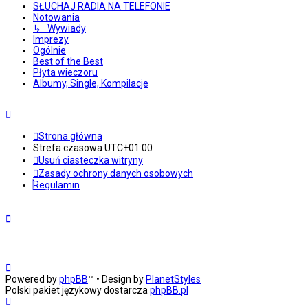
SŁUCHAJ RADIA NA TELEFONIE
Notowania
↳ Wywiady
Imprezy
Ogólnie
Best of the Best
Płyta wieczoru
Albumy, Single, Kompilacje
Strona główna
Strefa czasowa
UTC+01:00
Usuń ciasteczka witryny
Zasady ochrony danych osobowych
Regulamin
Powered by
phpBB
™
• Design by
PlanetStyles
Polski pakiet językowy dostarcza
phpBB.pl