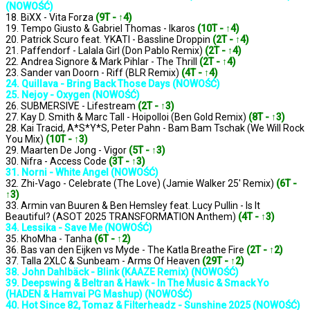
(NOWOŚĆ)
18. BiXX - Vita Forza
(9T - ↑4)
19. Tempo Giusto & Gabriel Thomas - Ikaros
(10T - ↑4)
20. Patrick Scuro feat. YKATI - Bassline Droppin
(2T - ↑4)
21. Paffendorf - Lalala Girl (Don Pablo Remix)
(2T - ↑4)
22. Andrea Signore & Mark Pihlar - The Thrill
(2T - ↑4)
23. Sander van Doorn - Riff (BLR Remix)
(4T - ↑4)
24. Quillava - Bring Back Those Days (NOWOŚĆ)
25. Nejoy - Oxygen (NOWOŚĆ)
26. SUBMERSIVE - Lifestream
(2T - ↑3)
27. Kay D. Smith & Marc Tall - Hoipolloi (Ben Gold Remix)
(8T - ↑3)
28. Kai Tracid, A*S*Y*S, Peter Pahn - Bam Bam Tschak (We Will Rock
You Mix)
(10T - ↑3)
29. Maarten De Jong - Vigor
(5T - ↑3)
30. Nifra - Access Code
(3T - ↑3)
31. Norni - White Angel (NOWOŚĆ)
32. Zhi-Vago - Celebrate (The Love) (Jamie Walker 25' Remix)
(6T -
↑3)
33. Armin van Buuren & Ben Hemsley feat. Lucy Pullin - Is It
Beautiful? (ASOT 2025 TRANSFORMATION Anthem)
(4T - ↑3)
34. Lessika - Save Me (NOWOŚĆ)
35. KhoMha - Tanha
(6T - ↑2)
36. Bas van den Eijken vs Myde - The Katla Breathe Fire
(2T - ↑2)
37. Talla 2XLC & Sunbeam - Arms Of Heaven
(29T - ↑2)
38. John Dahlbäck - Blink (KAAZE Remix) (NOWOŚĆ)
39. Deepswing & Beltran & Hawk - In The Music & Smack Yo
(HADEN & Hamvai PG Mashup) (NOWOŚĆ)
40. Hot Since 82, Tomaz & Filterheadz - Sunshine 2025 (NOWOŚĆ)