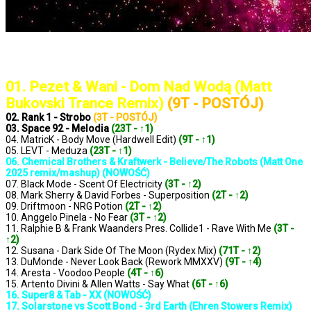
..: Notowanie 1370 2025-03-14 :..
01. Pezet & Wani - Dom Nad Wodą (Matt
Bukovski Trance Remix)
(9T - POSTÓJ)
02. Rank 1 - Strobo
(3T - POSTÓJ)
03. Space 92 - Melodia
(23T - ↑1)
04. MatricK - Body Move (Hardwell Edit)
(9T - ↑1)
05. LEVT - Meduza
(23T - ↑1)
06. Chemical Brothers & Kraftwerk - Believe/The Robots (Matt One
2025 remix/mashup) (NOWOŚĆ)
07. Black Mode - Scent Of Electricity
(3T - ↑2)
08. Mark Sherry & David Forbes - Superposition
(2T - ↑2)
09. Driftmoon - NRG Potion
(2T - ↑2)
10. Anggelo Pinela - No Fear
(3T - ↑2)
11. Ralphie B & Frank Waanders Pres. Collide1 - Rave With Me
(3T -
↑2)
12. Susana - Dark Side Of The Moon (Rydex Mix)
(71T - ↑2)
13. DuMonde - Never Look Back (Rework MMXXV)
(9T - ↑4)
14. Aresta - Voodoo People
(4T - ↑6)
15. Artento Divini & Allen Watts - Say What
(6T - ↑6)
16. Super8 & Tab - XX (NOWOŚĆ)
17. Solarstone vs Scott Bond - 3rd Earth (Ehren Stowers Remix)