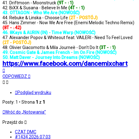
41. Driftmoon - Moonstruck
(9T - ↑1)
42. BiXX & Susana - Believe In Me
(4T - ↑1)
43. OTTAGON - Who We Are (NOWOŚĆ)
44. Rebuke & Linska - Choose Life
(2T - POSTÓJ)
45. Hans Zimmer - Now We Are Free (Enemi Melodic Techno Remix)
(8T - ↓42)
46. 8Kays & AURIN (IN) - Time Warp (NOWOŚĆ)
47. Alexander Popov & Whiteout feat. VAILERI - Need To Feel Loved
(2T - POSTÓJ)
48. Olivier Giacomotto & Mila Journeè - Don't Do It
(3T - ↑1)
49. Cosmic Gate & James French - Im On Fire (NOWOŚĆ)
50. Matt Daver - Journey Into Dreams (NOWOŚĆ)
https://www.facebook.com/dancemixchart
Na
górę
ODPOWIEDZ
Podgląd wydruku
Posty: 1 • Strona
1
z
1
Wróć do „Notowania”
Przejdź do
CZAT DMC
#1434 2026.07.03