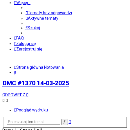
Więcej…
Tematy bez odpowiedzi
Aktywne tematy
Szukaj
FAQ
Zaloguj się
Zarejestruj się
Strona główna
Notowania
Szukaj
DMC #1370 14-03-2025
ODPOWIEDZ
Podgląd wydruku
Wyszukiwanie
Szukaj
zaawansowane