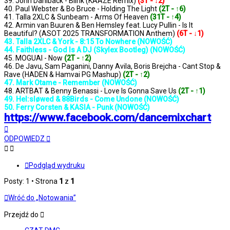
39. John Dahlbäck - Blink (KAAZE Remix)
(3T - ↓2)
40. Paul Webster & Bo Bruce - Holding The Light
(2T - ↑6)
41. Talla 2XLC & Sunbeam - Arms Of Heaven
(31T - ↑4)
42. Armin van Buuren & Ben Hemsley feat. Lucy Pullin - Is It
Beautiful? (ASOT 2025 TRANSFORMATION Anthem)
(6T - ↓1)
43. Talla 2XLC & York - 8:15 To Nowhere (NOWOŚĆ)
44. Faithless - God Is A DJ (Skylex Bootleg) (NOWOŚĆ)
45. MOGUAI - Now
(2T - ↑2)
46. De Javu, Sam Paganini, Danny Avila, Boris Brejcha - Cant Stop &
Rave (HADEN & Hamvai PG Mashup)
(2T - ↑2)
47. Mark Otame - Remember (NOWOŚĆ)
48. ARTBAT & Benny Benassi - Love Is Gonna Save Us
(2T - ↑1)
49. Hel:sløwed & 88Birds - Come Undone (NOWOŚĆ)
50. Ferry Corsten & KASIA - Punk (NOWOŚĆ)
https://www.facebook.com/dancemixchart
Na
górę
ODPOWIEDZ
Podgląd wydruku
Posty: 1 • Strona
1
z
1
Wróć do „Notowania”
Przejdź do