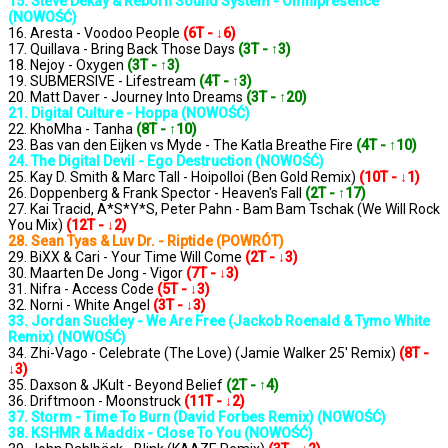
15. Steve Dekay & Reborn Sound System - Omnipresence
(NOWOŚĆ)
16. Aresta - Voodoo People
(6T - ↓6)
17. Quillava - Bring Back Those Days
(3T - ↑3)
18. Nejoy - Oxygen
(3T - ↑3)
19. SUBMERSIVE - Lifestream
(4T - ↑3)
20. Matt Daver - Journey Into Dreams
(3T - ↑20)
21. Digital Culture - Hoppa (NOWOŚĆ)
22. KhoMha - Tanha
(8T - ↑10)
23. Bas van den Eijken vs Myde - The Katla Breathe Fire
(4T - ↑10)
24. The Digital Devil - Ego Destruction (NOWOŚĆ)
25. Kay D. Smith & Marc Tall - Hoipolloi (Ben Gold Remix)
(10T - ↓1)
26. Doppenberg & Frank Spector - Heaven's Fall
(2T - ↑17)
27. Kai Tracid, A*S*Y*S, Peter Pahn - Bam Bam Tschak (We Will Rock
You Mix)
(12T - ↓2)
28. Sean Tyas & Luv Dr. - Riptide (POWRÓT)
29. BiXX & Cari - Your Time Will Come
(2T - ↓3)
30. Maarten De Jong - Vigor
(7T - ↓3)
31. Nifra - Access Code
(5T - ↓3)
32. Norni - White Angel
(3T - ↓3)
33. Jordan Suckley - We Are Free (Jackob Roenald & Tymo White
Remix) (NOWOŚĆ)
34. Zhi-Vago - Celebrate (The Love) (Jamie Walker 25' Remix)
(8T -
↓3)
35. Daxson & JKult - Beyond Belief
(2T - ↑4)
36. Driftmoon - Moonstruck
(11T - ↓2)
37. Storm - Time To Burn (David Forbes Remix) (NOWOŚĆ)
38. KSHMR & Maddix - Close To You (NOWOŚĆ)