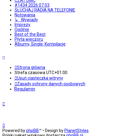
CZAT DMC
#1434 2026.07.03
SŁUCHAJ RADIA NA TELEFONIE
Notowania
↳ Wywiady
Imprezy
Ogólnie
Best of the Best
Płyta wieczoru
Albumy, Single, Kompilacje
Strona główna
Strefa czasowa
UTC+01:00
Usuń ciasteczka witryny
Zasady ochrony danych osobowych
Regulamin
Powered by
phpBB
™
• Design by
PlanetStyles
Polski pakiet językowy dostarcza
phpBB.pl