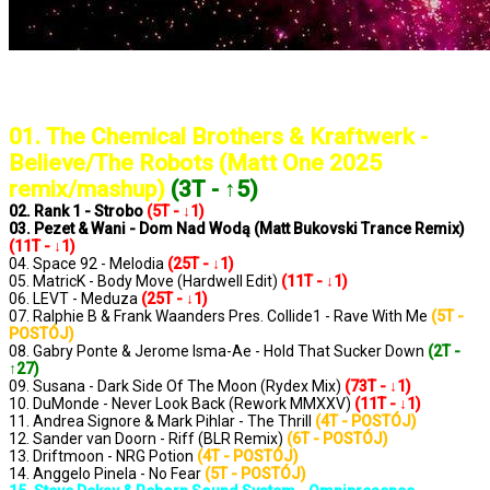
..: Notowanie 1372 2025-03-28 :..
01. The Chemical Brothers & Kraftwerk -
Believe/The Robots (Matt One 2025
remix/mashup)
(3T - ↑5)
02. Rank 1 - Strobo
(5T - ↓1)
03. Pezet & Wani - Dom Nad Wodą (Matt Bukovski Trance Remix)
(11T - ↓1)
04. Space 92 - Melodia
(25T - ↓1)
05. MatricK - Body Move (Hardwell Edit)
(11T - ↓1)
06. LEVT - Meduza
(25T - ↓1)
07. Ralphie B & Frank Waanders Pres. Collide1 - Rave With Me
(5T -
POSTÓJ)
08. Gabry Ponte & Jerome Isma-Ae - Hold That Sucker Down
(2T -
↑27)
09. Susana - Dark Side Of The Moon (Rydex Mix)
(73T - ↓1)
10. DuMonde - Never Look Back (Rework MMXXV)
(11T - ↓1)
11. Andrea Signore & Mark Pihlar - The Thrill
(4T - POSTÓJ)
12. Sander van Doorn - Riff (BLR Remix)
(6T - POSTÓJ)
13. Driftmoon - NRG Potion
(4T - POSTÓJ)
14. Anggelo Pinela - No Fear
(5T - POSTÓJ)