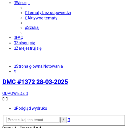
Więcej…
Tematy bez odpowiedzi
Aktywne tematy
Szukaj
FAQ
Zaloguj się
Zarejestruj się
Strona główna
Notowania
Szukaj
DMC #1372 28-03-2025
ODPOWIEDZ
Podgląd wydruku
Wyszukiwanie
Szukaj
zaawansowane