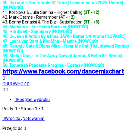
40. Daxson - The Temple Of Time (Transmission 2025 Theme)
(NOWOŚĆ)
41. Korolova & Julia Sanina - Higher Calling
(3T - ↑2)
42. Mark Otame - Remember
(4T - ↑2)
43. Benny Benassi & The Biz - Satisfaction
(3T - ↑3)
44. Mathame - For Every Forever (NOWOŚĆ)
45. Hardwell - Sanctuary (NOWOŚĆ)
46. U-Jeen & Anton By & Inna JAYA - Better Off Alone (NOWOŚĆ)
47. Laura van Dam & KhoMha - Mantra (NOWOŚĆ)
48. Cosmic Gate & Diana Miro - Hear Me Out (Hel_sløwed Remix)
(NOWOŚĆ)
49. Status Quo - In The Army Now (Adamon & Bella Kri Remix)
(NOWOŚĆ)
50. Tonerush Presents Pragma - Ecstasy (NOWOŚĆ)
https://www.facebook.com/dancemixchart
Na
górę
ODPOWIEDZ
Podgląd wydruku
Posty: 1 • Strona
1
z
1
Wróć do „Notowania”
Przejdź do