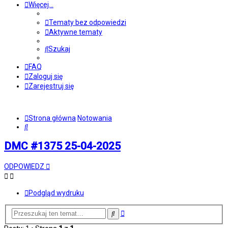
Więcej…
Tematy bez odpowiedzi
Aktywne tematy
Szukaj
FAQ
Zaloguj się
Zarejestruj się
Strona główna
Notowania
Szukaj
DMC #1375 25-04-2025
ODPOWIEDZ
Podgląd wydruku
Wyszukiwanie
Szukaj
zaawansowane