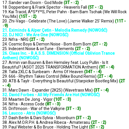
17. Sander van Doorn - God Mode
(3T - ↑2)
18. Doppenberg & Frank Spector - Heaven's Fall
(5T - ↑2)
19. Kai Tracid, A*S*Y*S, Peter Pahn - Bam Bam Tschak (We Will Rock
You Mix)
(15T - ↑2)
20. Zhi-Vago - Celebrate (The Love) (Jamie Walker 25' Remix)
(11T -
↑9)
21. Eximinds & Alper Çetin - Melodia Remedy (NOWOŚĆ)
22. DJ NICI - We Are One (NOWOŚĆ)
23. Nifra - NRG
(2T - ↑2)
24. Cosmic Boys & Demon Noise - Bom Bom Bom
(2T - ↑2)
25. Indecent Noise & onTune - Elements
(2T - ↑2)
26. Claas Inc. - B.A.S.S. DIMENSION (Official Oblivion Trance
Anthem) (NOWOŚĆ)
27. Armin van Buuren & Ben Hemsley feat. Lucy Pullin - Is It
Beautiful? (ASOT 2025 TRANSFORMATION Anthem)
(9T - ↑4)
28. Talla 2XLC & Sunbeam - Arms Of Heaven
(34T - ↑4)
29. 666 - Rhythm Takes Control (Mike Bound Remix)
(2T - ↑4)
30. ATB & Taylr - Everything Is Beautiful (Starpicker Bootleg Mix)
(2T
- ↑4)
31. Marc Dawn - Expander (2K25) (Wavetraxx Mix)
(3T - ↑4)
32. David Forbes - All My Friends Are Hot (NOWOŚĆ)
33. Maarten De Jong - Vigor
(10T - ↑3)
34. Nifra - Access Code
(8T - ↑3)
35. Driftmoon - War of the Valkyrie
(3T - ↑3)
36. Laucco - Atris (NOWOŚĆ)
37. Dash Berlin & Dani Sylvia - Moonburn
(3T - ↑2)
38. Alex M.O.R.P.H. & Andrea Ribeca - Amaterasu
(2T - ↑2)
39. Paul Webster & Bo Bruce - Holding The Light
(5T - ↑2)