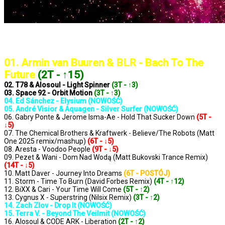
..: Notowanie 1375 2025-04-25 :..
01. Armin van Buuren & BLR - Bach To The
Future
(2T - ↑15)
02. T78 & Alosoul - Light Spinner
(3T - ↑3)
03. Space 92 - Orbit Motion
(3T - ↑3)
04. Ed Sánchez - Elysium (NOWOŚĆ)
05. André Visior & Aquagen - Silver Surfer (NOWOŚĆ)
06. Gabry Ponte & Jerome Isma-Ae - Hold That Sucker Down
(5T -
↓5)
07. The Chemical Brothers & Kraftwerk - Believe/The Robots (Matt
One 2025 remix/mashup)
(6T - ↓5)
08. Aresta - Voodoo People
(9T - ↓5)
09. Pezet & Wani - Dom Nad Wodą (Matt Bukovski Trance Remix)
(14T - ↓5)
10. Matt Daver - Journey Into Dreams
(6T - POSTÓJ)
11. Storm - Time To Burn (David Forbes Remix)
(4T - ↑12)
12. BiXX & Cari - Your Time Will Come
(5T - ↑2)
13. Cygnus X - Superstring (Nilsix Remix)
(3T - ↑2)
14. Zach Zlov - Drop It (NOWOŚĆ)
15. Terra V. - Beyond The Veilmit (NOWOŚĆ)
16. Alosoul & CODE ARK - Liberation
(2T - ↑2)